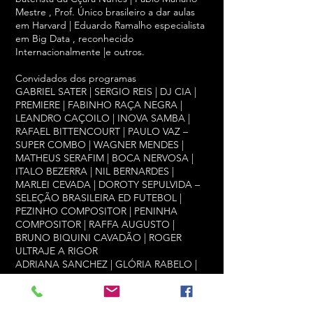
Mestre , Prof. Único brasileiro a dar aulas
em Harvard | Eduardo Ramalho especialista
em Big Data , reconhecido
Internacionalmente |e outros.
Convidados dos programas
GABRIEL SATER | SERGIO REIS | DJ CIA |
PREMIERE | FABINHO RAÇA NEGRA |
LEANDRO CAÇOILO | INOVA SAMBA |
RAFAEL BITTENCOURT | PAULO VAZ –
SUPER COMBO | WAGNER MENDES |
MATHEUS SERAFIM | BOCA NERVOSA |
ITALO BEZERRA | NIL BERNARDES |
MARLEI CEVADA | DOROTY SEPULVIDA –
SELEÇÃO BRASILEIRA ED FUTEBOL |
PEZINHO COMPOSITOR | PENINHA
COMPOSITOR | RAFFA AUGUSTO |
BRUNO BIQUINI CAVADÃO | ROGER
ULTRAJE A RIGOR
ADRIANA SANCHEZ | GLÓRIA RABELO |
MARCELLUS FERREIRA PINTO
ADVOGADO DE BRUMADINHO| SAN DA
MI | JORNALISTA JOYCE RIBEIRO