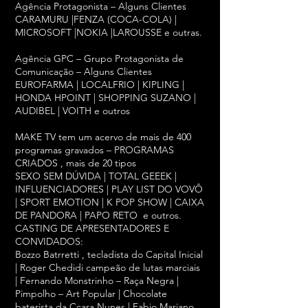
Agência Protagonista – Alguns Clientes
CARAMURU |FENZA (COCA-COLA) |
MICROSOFT |NOKIA |LAROUSSE e outras.
Agência GPC – Grupo Protagonista de
Comunicação – Alguns Clientes
EUROFARMA | LOCALFRIO | KIPLING |
HONDA HPOINT | SHOPPING SUZANO |
AUDIBEL | VOITH e outros
MAKE TV tem um acervo de mais de 400
programas gravados – PROGRAMAS
CRIADOS , mais de 20 tipos
SEXO SEM DÚVIDA | TOTAL GEEEK |
INFLUENCIADORES | PLAY LIST DO VOVÔ
| SPORT EMOTION | K POP SHOW | CAIXA
DE PANDORA | PAPO RETO e outros.
CASTING DE APRESENTADORES E
CONVIDADOS:
Bozzo Batrretti , tecladista do Capital Inicial
| Roger Chedidi campeão de lutas marciais
| Fernando Monstrinho – Raça Negra |
Pimpolho – Art Popular | Chocolate
baterista da Cçara Nunes | Fabio Mariano