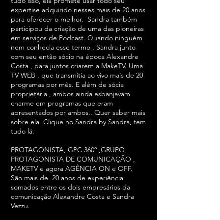
tudo isso, ela promete usar todo seu
expertise adquirido nesses mais de 20 anos
para oferecer o melhor. Sandra também
participou da criação de uma das pioneiras
em serviços de Podcast. Quando ninguém
nem conhecia esse termo , Sandra junto
com seu então sócio na época Alexandre
Costa , para juntos criarem a MakeTV. Uma
TV WEB , que transmitia ao vivo mais de 20
programas por mês. E além de sócia
proprietária , ambos ainda esbanjavam
charme em programas que eram
apresentados por ambos.. Quer saber mais
sobre ela. Clique no Sandra by Sandra, tem
tudo lá.
PROTAGONISTA, GPC 360º ,GRUPO
PROTAGONISTA DE COMUNICAÇÃO ,
MAKETV e agora AGÊNCIA ON e OFF.
São mais de
20 anos de experiência
somados entre os dois empresários da
comunicação Alexandre Costa e Sandra
Vezzu.